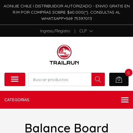
AONIJIE CHILE I DISTRIBUIDOR AUTORIZADO - ENVIO GRATIS EN
R.M POR COMPRAS SOBRE $60.000(*). CONSULTAS AL
WHATSAPP+569 75397013
Ingreso/Registro
|
CLP
0
CATEGORÍAS
Balance Board